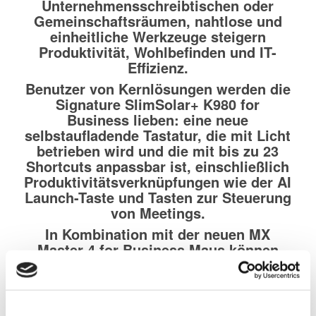
Unternehmensschreibtischen oder
Gemeinschaftsräumen, nahtlose und
einheitliche Werkzeuge steigern
Produktivität, Wohlbefinden und IT-
Effizienz.
Benutzer von Kernlösungen werden die
Signature SlimSolar+ K980 for
Business
lieben: eine neue
selbstaufladende Tastatur, die mit Licht
betrieben wird und die mit bis zu 23
Shortcuts anpassbar ist, einschließlich
Produktivitätsverknüpfungen wie der AI
Launch-Taste und Tasten zur Steuerung
von Meetings.
In Kombination mit der neuen
MX
Master 4 for Business Maus
können
Mitarbeiter damit wirklich ihr Bestes
geben. Die verbesserte ikonische Maus
bietet jetzt eine doppelt so
leistungsfähige Konnektivität und