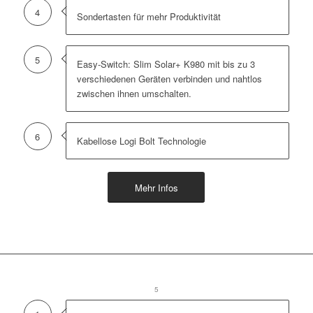
4
Sondertasten für mehr Produktivität
5
Easy-Switch: Slim Solar+ K980 mit bis zu 3
verschiedenen Geräten verbinden und nahtlos
zwischen ihnen umschalten.
6
Kabellose Logi Bolt Technologie
Mehr Infos
1
2
3
4
5