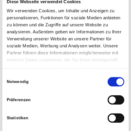
Diese Webseite verwendet Cookies
erweiterte Funktionen wie einen
Darkfield Lasersensor mit 8K DPI,
Wir verwenden Cookies, um Inhalte und Anzeigen zu
MagSpeed Scrolling und den neuen
personalisieren, Funktionen für soziale Medien anbieten
Actions Ring.
zu können und die Zugriffe auf unsere Website zu
analysieren. Außerdem geben wir Informationen zu Ihrer
Benutzer von Kernlösungen werden die
Verwendung unserer Website an unsere Partner für
Signature SlimSolar+ K980 for
soziale Medien, Werbung und Analysen weiter. Unsere
Business
lieben: eine neue
Partner führen diese Informationen möglicherweise mit
selbstaufladende Tastatur, die mit Licht
weiteren Daten zusammen, die Sie ihnen bereitgestellt
betrieben wird und die mit bis zu 23
haben oder die sie im Rahmen Ihrer Nutzung der Dienste
Shortcuts anpassbar ist, einschließlich
gesammelt haben.
Produktivitätsverknüpfungen wie der AI
Einwilligungsauswahl
Launch-Taste und Tasten zur Steuerung
Notwendig
von Meetings.
Präferenzen
Benutzer von Kernlösungen werden die
Signature SlimSolar+ K980 for
Business
lieben: eine neue
Statistiken
selbstaufladende Tastatur, die mit Licht
betrieben wird und die mit bis zu 23