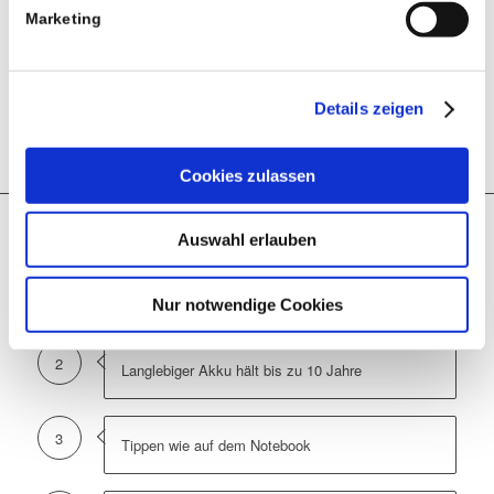
Shortcuts anpassbar ist, einschließlich
Marketing
Produktivitätsverknüpfungen wie der AI
Launch-Taste und Tasten zur Steuerung
von Meetings.
Details zeigen
Cookies zulassen
Auswahl erlauben
1
2
3
4
5
6
1
Funktioniert bei praktisch jedem Licht
Nur notwendige Cookies
2
Langlebiger Akku hält bis zu 10 Jahre
3
Tippen wie auf dem Notebook